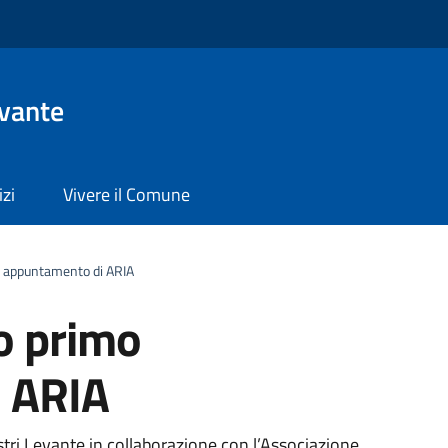
evante
izi
Vivere il Comune
mo appuntamento di ARIA
io primo
 ARIA
tri Levante in collaborazione con l’Associazione