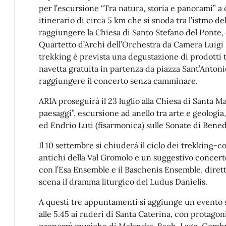
per l’escursione “Tra natura, storia e panorami” a 
itinerario di circa 5 km che si snoda tra l’istmo del
raggiungere la Chiesa di Santo Stefano del Ponte, d
Quartetto d’Archi dell’Orchestra da Camera Luigi 
trekking è prevista una degustazione di prodotti ti
navetta gratuita in partenza da piazza Sant’Antoni
raggiungere il concerto senza camminare.
ARIA proseguirà il 23 luglio alla Chiesa di Santa M
paesaggi”, escursione ad anello tra arte e geologi
ed Endrio Luti (fisarmonica) sulle Sonate di Bene
Il 10 settembre si chiuderà il ciclo dei trekking-c
antichi della Val Gromolo e un suggestivo concerto
con l’Esa Ensemble e il Baschenis Ensemble, diret
scena il dramma liturgico del Ludus Danielis.
A questi tre appuntamenti si aggiunge un evento spe
alle 5.45 ai ruderi di Santa Caterina, con protagoni
proporrà musiche di Malanska, Bach, Lago, Gersh