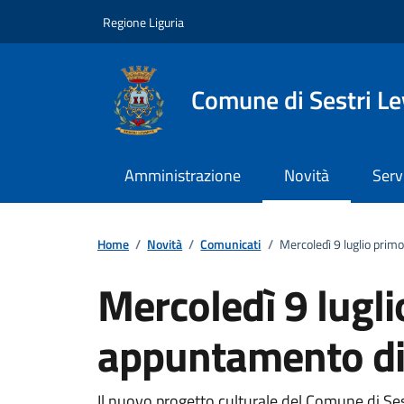
Vai ai contenuti
Vai al footer
Regione Liguria
Comune di Sestri L
Amministrazione
Novità
Serv
Home
/
Novità
/
Comunicati
/
Mercoledì 9 luglio pri
Mercoledì 9 lugl
appuntamento di
Il nuovo progetto culturale del Comune di Ses