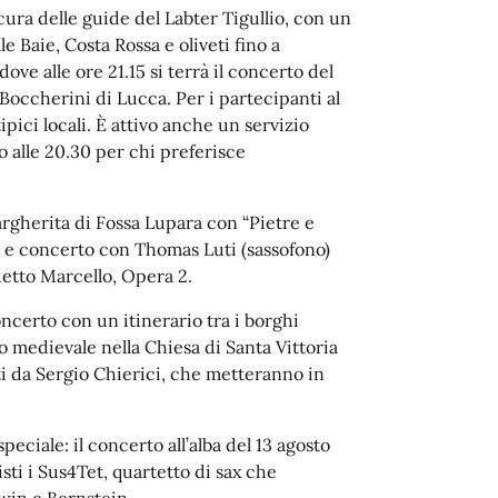
cura delle guide del Labter Tigullio, con un
le Baie, Costa Rossa e oliveti fino a
ove alle ore 21.15 si terrà il concerto del
Boccherini di Lucca. Per i partecipanti al
pici locali. È attivo anche un servizio
o alle 20.30 per chi preferisce
argherita di Fossa Lupara con “Pietre e
a, e concerto con Thomas Luti (sassofono)
detto Marcello, Opera 2.
oncerto con un itinerario tra i borghi
 medievale nella Chiesa di Santa Vittoria
ti da Sergio Chierici, che metteranno in
ciale: il concerto all’alba del 13 agosto
sti i Sus4Tet, quartetto di sax che
win e Bernstein.