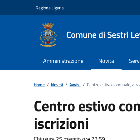
Vai ai contenuti
Vai al footer
Regione Liguria
Comune di Sestri L
Amministrazione
Novità
Serv
Home
/
Novità
/
Avvisi
/
Centro estivo comunale, al via
Centro estivo com
iscrizioni
Chiusura 25 maggio ore 23:59