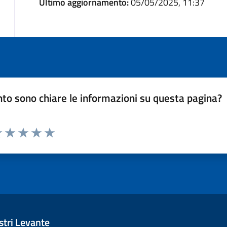
Ultimo aggiornamento:
05/05/2025, 11:37
to sono chiare le informazioni su questa pagina?
luta 1 stelle su 5
Valuta 2 stelle su 5
Valuta 3 stelle su 5
Valuta 4 stelle su 5
Valuta 5 stelle su 5
tri Levante