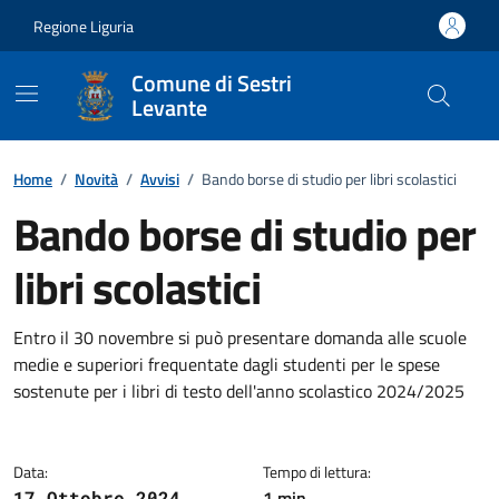
Vai ai contenuti
Vai al footer
Regione Liguria
Comune di Sestri
Levante
Home
/
Novità
/
Avvisi
/
Bando borse di studio per libri scolastici
Bando borse di studio per
libri scolastici
Dettagli della notizia
Entro il 30 novembre si può presentare domanda alle scuole
medie e superiori frequentate dagli studenti per le spese
sostenute per i libri di testo dell'anno scolastico 2024/2025
Data:
Tempo di lettura:
1 min
17 Ottobre 2024