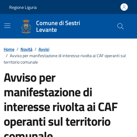
Vai ai contenuti
Vai al footer
Regione Liguria
Comune di Sestri
Levante
Home
/
Novità
/
Avvisi
/
Avviso per manifestazione di interesse rivolta ai CAF operanti sul
territorio comunale
Avviso per
manifestazione di
interesse rivolta ai CAF
operanti sul territorio
comunale