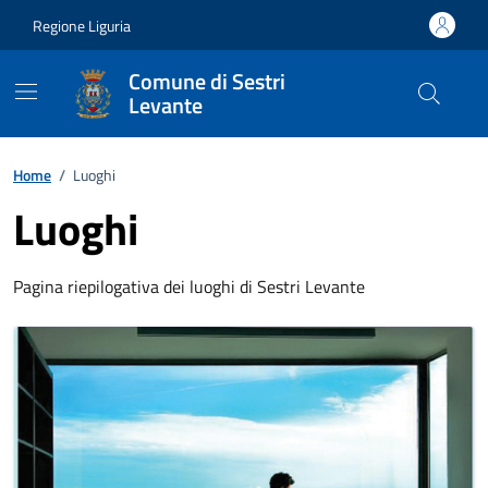
Vai ai contenuti
Vai al footer
Regione Liguria
Comune di Sestri
Levante
Home
/
Luoghi
Luoghi
Pagina riepilogativa dei luoghi di Sestri Levante