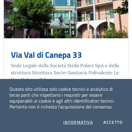
Via Val di Canepa 33
Sede Legale della Società Stella Polare SpA e della
struttura Struttura Socio-Sanitaria Polivalente Le
Due Palme – Il Faro
Questo sito utilizza solo cookie tecnici e analytics di
LEGGI DI PIÙ
terze parti che rispettano i requisiti per essere
equiparabili ai cookie e agli altri identificatori tecnici.
Pertanto non è richesta l'acquisizione del consenso.
PRIVACY
I CO
INFORMATIVA
ACCETTO
Quanto sono chiare le informazioni su