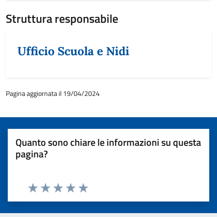
Struttura responsabile
Categoria:
Ufficio Scuola e Nidi
Pagina aggiornata il 19/04/2024
Quanto sono chiare le informazioni su questa
pagina?
Valuta 1 stelle su 5
Valuta 2 stelle su 5
Valuta 3 stelle su 5
Valuta 4 stelle su 5
Valuta 5 stelle su 5