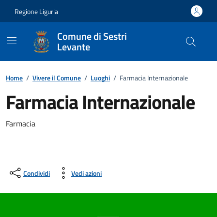
Vai ai contenuti
Vai al footer
Regione Liguria
Comune di Sestri
Levante
Home
/
Vivere il Comune
/
Luoghi
/
Farmacia Internazionale
Farmacia Internazionale
Farmacia
Condividi
Vedi azioni