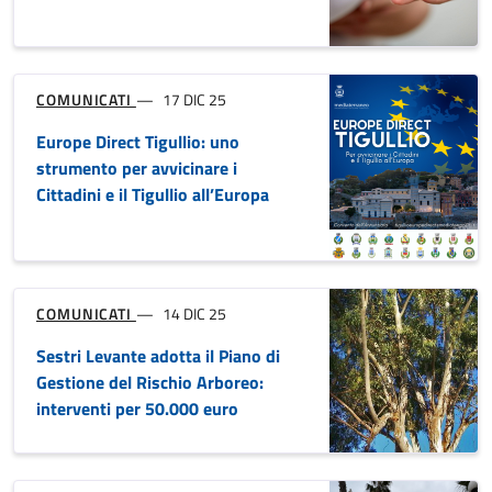
COMUNICATI
24 LUG 25
Un agosto ricco di musica,
spettacoli e tradizione a Sestri
Levante
COMUNICATI
22 LUG 2025
In arrivo le isole ecologiche
informatizzate, punti di raccolta
che andranno a integrare e non
sostituire il tradizionale sistema
di raccolta porta a porta
COMUNICATI
19 LUG 25
Luca Bacherotti è il nuovo