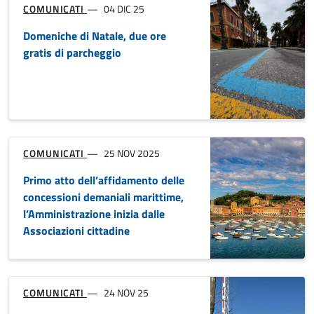
Assessore al Turismo del Comune
di Sestri Levante
COMUNICATI
10 LUG 25
Approvate dalla Giunta Comunale
le agevolazioni TARI 2025
COMUNICATI
08 LUG 25
Approvato dal Consiglio
comunale il PEBA – Piano di
Eliminazione delle Barriere
Architettoniche