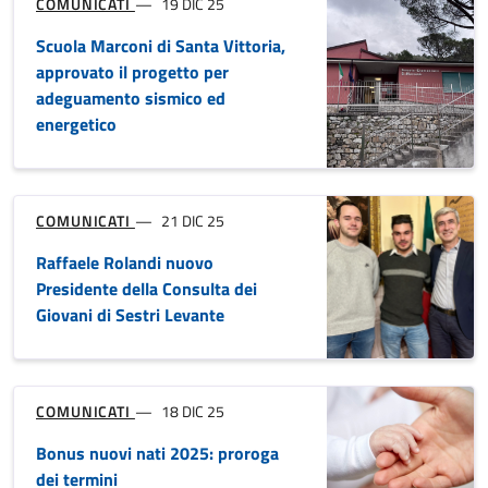
COMUNICATI
04 AGO 25
Barcarolata, bagno di folla in Baia
per la sfilata delle imbarcazioni
addobbate e lo spettacolo
pirotecnico
COMUNICATI
01 AGO 25
“NOMACAIA. Un look, una festa,
mille sconti!” l’evento non solo
musica per animare tutta la città