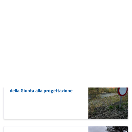
Sestri Levante sottoscrive le dieci
proposte ciclabili del progetto
COP30 Bike Ride
COMUNICATI
08 AGO 25
Mercoledì 13 agosto terzo
appuntamento con ARIA
COMUNICATI
06 AGO 25
Piscina comunale: pubblicato il
bando per la concessione in
project financing