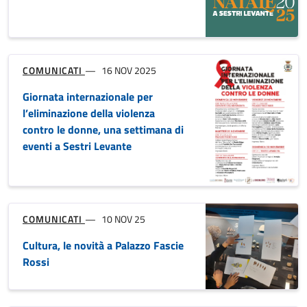
Baia del Silenzio, firmata
ordinanza per contingentamento
dal 1° luglio
COMUNICATI
23 GIU 25
Sestri Levante, gli eventi di luglio
che accontentano tutti
COMUNICATI
21 GIU 25
Nasce ARIA 4 concerti tra
escursioni, cultura e paesaggi
mozzafiato