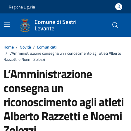
Vai ai contenuti
Vai al footer
Regione Liguria
Comune di Sestri
Levante
Home
/
Novità
/
Comunicati
/
L’Amministrazione consegna un riconoscimento agli atleti Alberto
Razzetti e Noemi Zolezzi
L’Amministrazione
consegna un
riconoscimento agli atleti
Alberto Razzetti e Noemi
Zolezzi