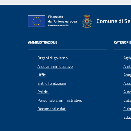
Comune di Ses
AMMINISTRAZIONE
CATEGORIE
Organi di governo
Agri
Aree amministrative
Amb
Uffici
Anag
Enti e fondazioni
Appa
Politici
Auto
Personale amministrativo
Cata
Documenti e dati
Cult
Educ