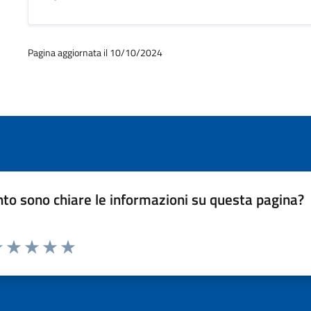
Pagina aggiornata il 10/10/2024
to sono chiare le informazioni su questa pagina?
luta 1 stelle su 5
Valuta 2 stelle su 5
Valuta 3 stelle su 5
Valuta 4 stelle su 5
Valuta 5 stelle su 5