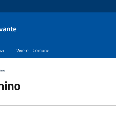
evante
izi
Vivere il Comune
nino
nino