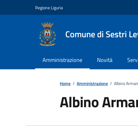
Vai ai contenuti
Vai al footer
Regione Liguria
Comune di Sestri L
Amministrazione
Novità
Serv
Home
/
Amministrazione
/
Albino Arma
Albino Arma