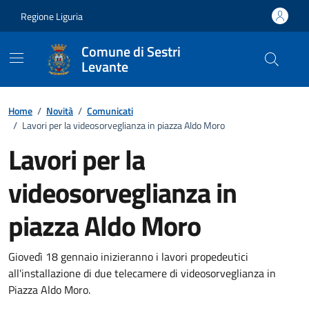
Vai ai contenuti
Vai al footer
Regione Liguria
Comune di Sestri
Levante
Home
/
Novità
/
Comunicati
/
Lavori per la videosorveglianza in piazza Aldo Moro
Lavori per la
videosorveglianza in
piazza Aldo Moro
Dettagli della notizia
Giovedì 18 gennaio inizieranno i lavori propedeutici
all'installazione di due telecamere di videosorveglianza in
Piazza Aldo Moro.