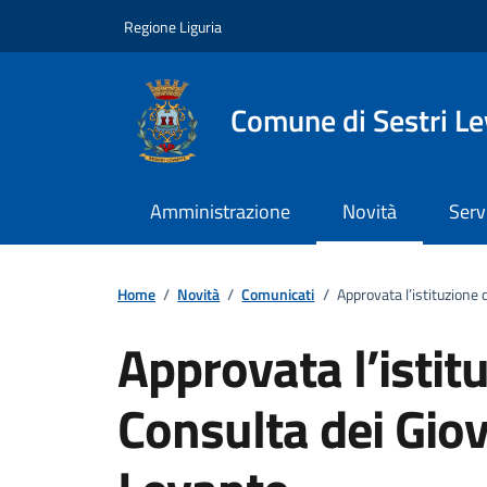
Vai ai contenuti
Vai al footer
Regione Liguria
Comune di Sestri L
Amministrazione
Novità
Serv
Home
/
Novità
/
Comunicati
/
Approvata l’istituzione 
Approvata l’istit
Consulta dei Giov