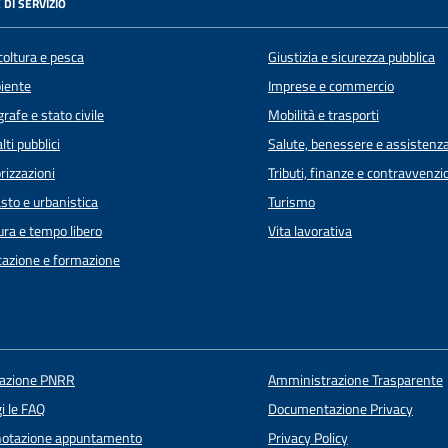
 DI SERVIZIO
coltura e pesca
Giustizia e sicurezza pubblica
iente
Imprese e commercio
rafe e stato civile
Mobilità e trasporti
lti pubblici
Salute, benessere e assistenz
rizzazioni
Tributi, finanze e contravvenzi
sto e urbanistica
Turismo
ura e tempo libero
Vita lavorativa
azione e formazione
uazione PNRR
Amministrazione Trasparente
i le FAQ
Documentazione Privacy
notazione appuntamento
Privacy Policy