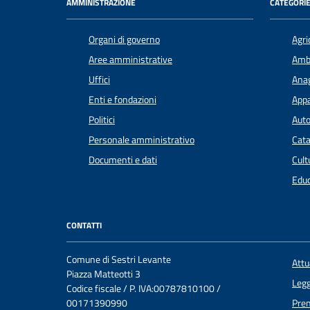
AMMINISTRAZIONE
CATEGORIE
Organi di governo
Agri
Aree amministrative
Amb
Uffici
Anag
Enti e fondazioni
Appa
Politici
Auto
Personale amministrativo
Cata
Documenti e dati
Cult
Educ
CONTATTI
Comune di Sestri Levante
Att
Piazza Matteotti 3
Legg
Codice fiscale / P. IVA:00787810100 /
00171390990
Pre