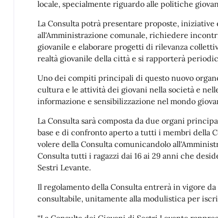
locale, specialmente riguardo alle politiche giovani
La Consulta potrà presentare proposte, iniziative
all'Amministrazione comunale, richiedere incontri 
giovanile e elaborare progetti di rilevanza collett
realtà giovanile della città e si rapporterà perio
Uno dei compiti principali di questo nuovo organo 
cultura e le attività dei giovani nella società e n
informazione e sensibilizzazione nel mondo giovan
La Consulta sarà composta da due organi principal
base e di confronto aperto a tutti i membri della C
volere della Consulta comunicandolo all'Amministr
Consulta tutti i ragazzi dai 16 ai 29 anni che deside
Sestri Levante.
Il regolamento della Consulta entrerà in vigore da
consultabile, unitamente alla modulistica per iscri
“La Consulta dei Giovani di Sestri Levante rappre