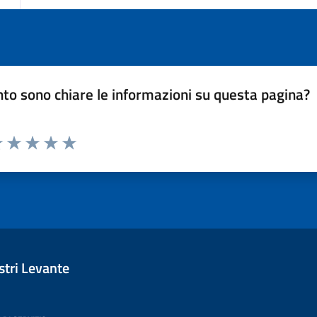
to sono chiare le informazioni su questa pagina?
luta 1 stelle su 5
Valuta 2 stelle su 5
Valuta 3 stelle su 5
Valuta 4 stelle su 5
Valuta 5 stelle su 5
tri Levante