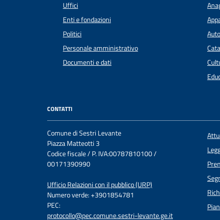
Uffici
Anag
Enti e fondazioni
Appa
Politici
Auto
Personale amministrativo
Cata
Documenti e dati
Cult
Educ
CONTATTI
Comune di Sestri Levante
Att
Piazza Matteotti 3
Legg
Codice fiscale / P. IVA:00787810100 /
00171390990
Pre
Segn
Ufficio Relazioni con il pubblico (URP)
Rich
Numero verde: +3901854781
PEC:
Pian
protocollo@pec.comune.sestri-levante.ge.it