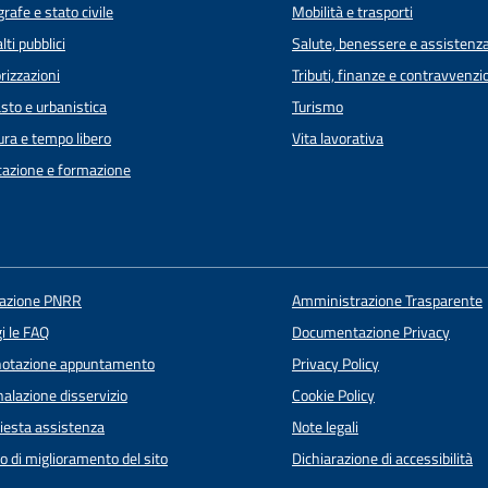
rafe e stato civile
Mobilità e trasporti
lti pubblici
Salute, benessere e assistenz
rizzazioni
Tributi, finanze e contravvenzi
sto e urbanistica
Turismo
ura e tempo libero
Vita lavorativa
azione e formazione
uazione PNRR
Amministrazione Trasparente
i le FAQ
Documentazione Privacy
notazione appuntamento
Privacy Policy
alazione disservizio
Cookie Policy
iesta assistenza
Note legali
o di miglioramento del sito
Dichiarazione di accessibilità