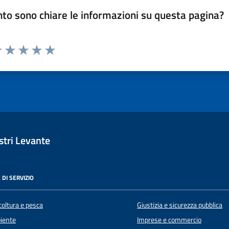
to sono chiare le informazioni su questa pagina?
luta 1 stelle su 5
Valuta 2 stelle su 5
Valuta 3 stelle su 5
Valuta 4 stelle su 5
Valuta 5 stelle su 5
tri Levante
 DI SERVIZIO
coltura e pesca
Giustizia e sicurezza pubblica
iente
Imprese e commercio