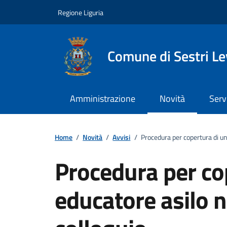
Vai ai contenuti
Vai al footer
Regione Liguria
Comune di Sestri L
Amministrazione
Novità
Serv
Home
/
Novità
/
Avvisi
/
Procedura per copertura di un
Procedura per co
educatore asilo n