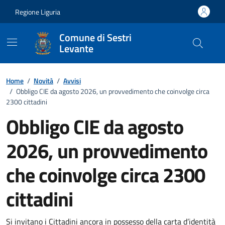
Vai ai contenuti
Vai al footer
Regione Liguria
Comune di Sestri
Levante
Home
/
Novità
/
Avvisi
/
Obbligo CIE da agosto 2026, un provvedimento che coinvolge circa
2300 cittadini
Obbligo CIE da agosto
2026, un provvedimento
che coinvolge circa 2300
cittadini
Si invitano i Cittadini ancora in possesso della carta d’identità