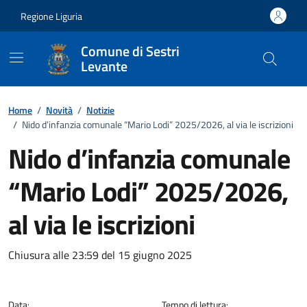
Vai ai contenuti
Vai al footer
Regione Liguria
Comune di Sestri
Levante
Home
/
Novità
/
Notizie
/
Nido d’infanzia comunale “Mario Lodi” 2025/2026, al via le iscrizioni
Nido d’infanzia comunale
“Mario Lodi” 2025/2026,
al via le iscrizioni
Dettagli della notizia
Chiusura alle 23:59 del 15 giugno 2025
Data:
Tempo di lettura: