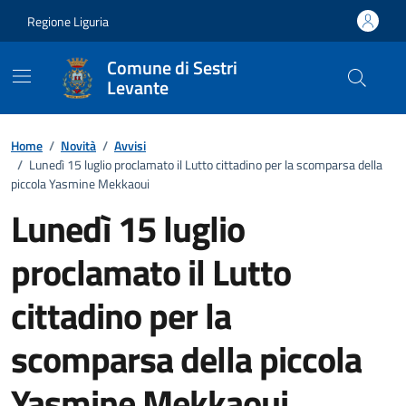
Vai ai contenuti
Vai al footer
Regione Liguria
Comune di Sestri
Levante
Home
/
Novità
/
Avvisi
/
Lunedì 15 luglio proclamato il Lutto cittadino per la scomparsa della
piccola Yasmine Mekkaoui
Lunedì 15 luglio
proclamato il Lutto
cittadino per la
scomparsa della piccola
Yasmine Mekkaoui