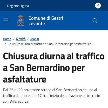
Vai ai contenuti
Vai al footer
Regione Liguria
Comune di Sestri
Levante
Home
/
Novità
/
Avvisi
/
Chiusura diurna al traffico a San Bernardino per asfaltature
Chiusura diurna al traffico
a San Bernardino per
asfaltature
Dettagli della notizia
Dal 25 al 29 novembre strada di San Bernardino chiusa al
traffico dalle ore alle 17 tra l’inizio della frazione e l’incrocio
con Villa Scorza