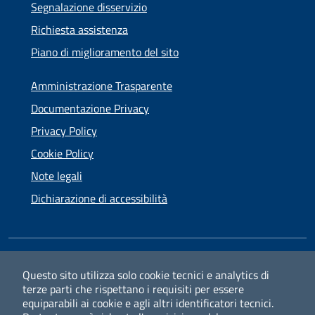
Segnalazione disservizio
Richiesta assistenza
Piano di miglioramento del sito
Amministrazione Trasparente
Documentazione Privacy
Privacy Policy
Cookie Policy
Note legali
Dichiarazione di accessibilità
SEGUICI SU
Questo sito utilizza solo cookie tecnici e analytics di
terze parti che rispettano i requisiti per essere
Facebook
Instagram
equiparabili ai cookie e agli altri identificatori tecnici.