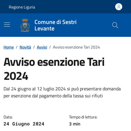
Vai ai contenuti
Vai al footer
Regione Liguria
Comune di Sestri
Levante
Home
/
Novità
/
Avvisi
/
Avviso esenzione Tari 2024
Avviso esenzione Tari
2024
Dettagli della notizia
Dal 24 giugno al 12 luglio 2024 si può presentare domanda
per esenzione dal pagamento della tassa sui rifiuti
Data:
Tempo di lettura:
3 min
24 Giugno 2024