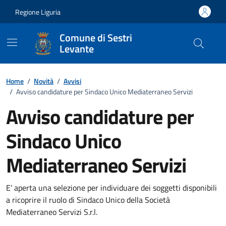
Vai ai contenuti
Vai al footer
Regione Liguria
Comune di Sestri
Levante
Home
/
Novità
/
Avvisi
/
Avviso candidature per Sindaco Unico Mediaterraneo Servizi
Avviso candidature per
Sindaco Unico
Mediaterraneo Servizi
Dettagli della notizia
E’ aperta una selezione per individuare dei soggetti disponibili
a ricoprire il ruolo di Sindaco Unico della Società
Mediaterraneo Servizi S.r.l.