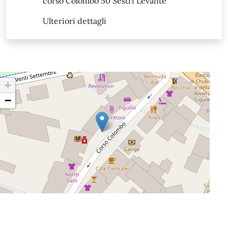
corso Colombo 50 Sestri Levante
Ulteriori dettagli
+
−