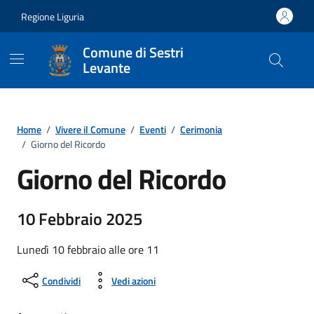
Vai ai contenuti
Vai al footer
Regione Liguria
Comune di Sestri
Levante
Home
/
Vivere il Comune
/
Eventi
/
Cerimonia
/
Giorno del Ricordo
Giorno del Ricordo
10 Febbraio 2025
Lunedì 10 febbraio alle ore 11
Condividi
Vedi azioni