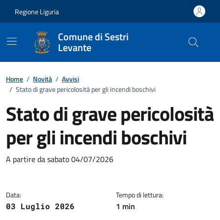
Vai ai contenuti
Vai al footer
Regione Liguria
Comune di Sestri
Levante
Home
/
Novità
/
Avvisi
/
Stato di grave pericolosità per gli incendi boschivi
Stato di grave pericolosità
per gli incendi boschivi
Dettagli della notizia
A partire da sabato 04/07/2026
Data:
Tempo di lettura:
1 min
03 Luglio 2026