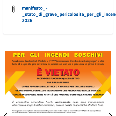
manifesto_-
_stato_di_grave_pericolosita_per_gli_incen
2026