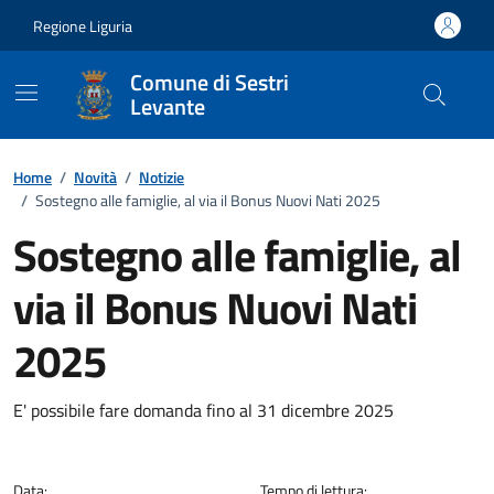
Vai ai contenuti
Vai al footer
Regione Liguria
Comune di Sestri
Levante
Home
/
Novità
/
Notizie
/
Sostegno alle famiglie, al via il Bonus Nuovi Nati 2025
Sostegno alle famiglie, al
via il Bonus Nuovi Nati
2025
Dettagli della notizia
E' possibile fare domanda fino al 31 dicembre 2025
Data:
Tempo di lettura: