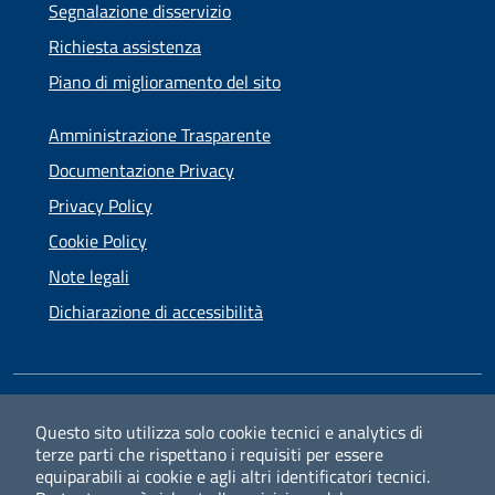
Segnalazione disservizio
Richiesta assistenza
Piano di miglioramento del sito
Amministrazione Trasparente
Documentazione Privacy
Privacy Policy
Cookie Policy
Note legali
Dichiarazione di accessibilità
SEGUICI SU
Questo sito utilizza solo cookie tecnici e analytics di
terze parti che rispettano i requisiti per essere
Facebook
Instagram
equiparabili ai cookie e agli altri identificatori tecnici.