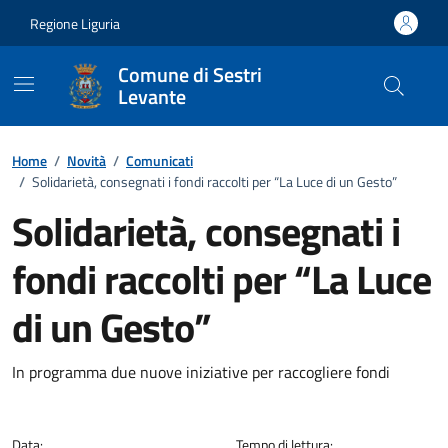
Vai ai contenuti
Vai al footer
Regione Liguria
Comune di Sestri
Levante
Home
/
Novità
/
Comunicati
/
Solidarietà, consegnati i fondi raccolti per “La Luce di un Gesto”
Solidarietà, consegnati i
fondi raccolti per “La Luce
di un Gesto”
Dettagli della notizia
In programma due nuove iniziative per raccogliere fondi
Data:
Tempo di lettura: