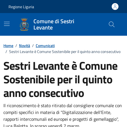
Vai ai contenuti
Vai al footer
Regione Liguria
Comune di Sestri
Levante
Home
/
Novità
/
Comunicati
/
Sestri Levante è Comune Sostenibile per il quinto anno consecutivo
Sestri Levante è Comune
Sostenibile per il quinto
anno consecutivo
Dettagli della notizia
Il riconoscimento è stato ritirato dal consigliere comunale con
compiti specifici in materia di "Digitalizzazione dell'Ente,
rapporti intercomunali ed europei e progetti di gemellaggio",
Luca Balotta, lo scorso venerdì 7 marzo