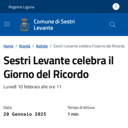
Vai ai contenuti
Vai al footer
Regione Liguria
Comune di Sestri
Levante
Home
/
Novità
/
Notizie
/
Sestri Levante celebra il Giorno del Ricordo
Sestri Levante celebra il
Giorno del Ricordo
Dettagli della notizia
Lunedì 10 febbraio alle ore 11
Data:
Tempo di lettura:
1 min
20 Gennaio 2025