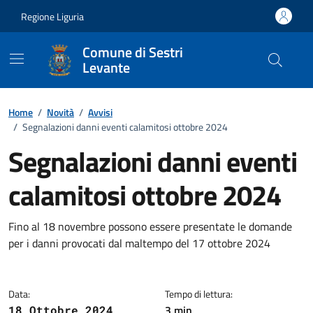
Vai ai contenuti
Vai al footer
Regione Liguria
Comune di Sestri
Levante
Home
/
Novità
/
Avvisi
/
Segnalazioni danni eventi calamitosi ottobre 2024
Segnalazioni danni eventi
calamitosi ottobre 2024
Dettagli della notizia
Fino al 18 novembre possono essere presentate le domande
per i danni provocati dal maltempo del 17 ottobre 2024
Data:
Tempo di lettura:
3 min
18 Ottobre 2024