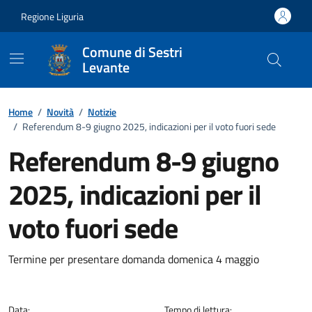
Vai ai contenuti
Vai al footer
Regione Liguria
Comune di Sestri
Levante
Home
/
Novità
/
Notizie
/
Referendum 8-9 giugno 2025, indicazioni per il voto fuori sede
Referendum 8-9 giugno
2025, indicazioni per il
voto fuori sede
Dettagli della notizia
Termine per presentare domanda domenica 4 maggio
Data:
Tempo di lettura: