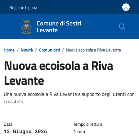
Vai ai contenuti
Vai al footer
Regione Liguria
Comune di Sestri
Levante
Home
/
Novità
/
Comunicati
/
Nuova ecoisola a Riva Levante
Nuova ecoisola a Riva
Levante
Dettagli della notizia
Una nuova ecoisola a Riva Levante a supporto degli utenti con
i mastelli
Data:
Tempo di lettura:
1 min
12 Giugno 2026