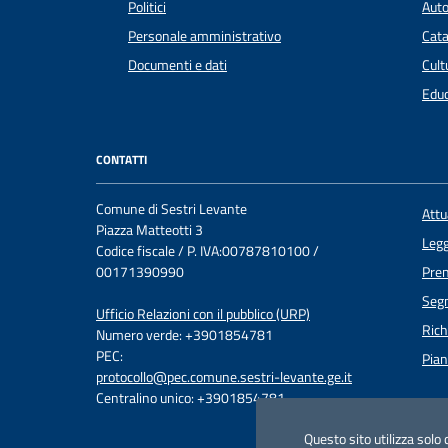
Politici
Auto
Personale amministrativo
Cata
Documenti e dati
Cult
Educ
CONTATTI
Comune di Sestri Levante
Att
Piazza Matteotti 3
Legg
Codice fiscale / P. IVA:00787810100 /
00171390990
Pre
Segn
Ufficio Relazioni con il pubblico (URP)
Rich
Numero verde: +3901854781
PEC:
Pian
protocollo@pec.comune.sestri-levante.ge.it
Centralino unico: +3901854781
Questo sito utilizza solo 