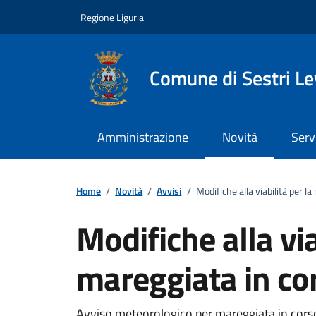
Vai ai contenuti
Vai al footer
Regione Liguria
Comune di Sestri L
Amministrazione
Novità
Serv
Home
/
Novità
/
Avvisi
/
Modifiche alla viabilità per l
Modifiche alla via
mareggiata in co
Avviso meteorologico per mareggiata in cors