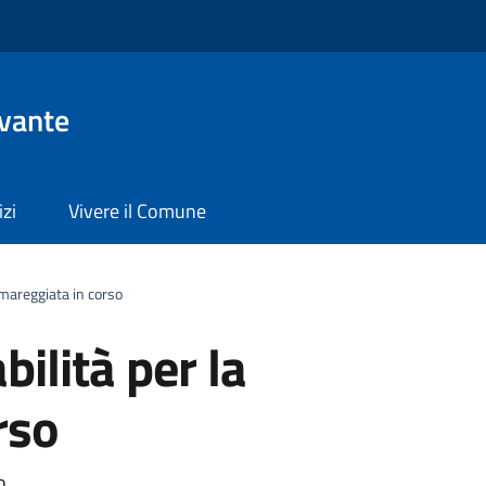
evante
izi
Vivere il Comune
a mareggiata in corso
bilità per la
rso
o