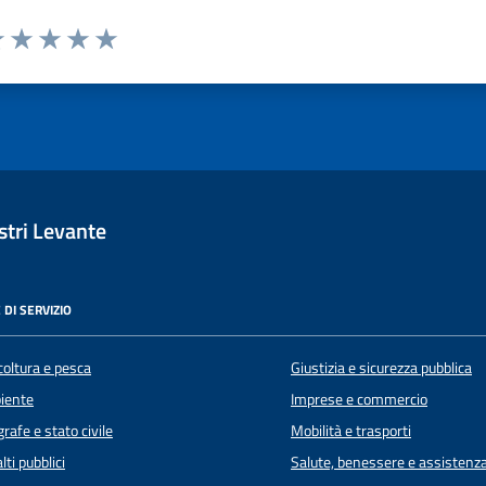
luta 1 stelle su 5
Valuta 2 stelle su 5
Valuta 3 stelle su 5
Valuta 4 stelle su 5
Valuta 5 stelle su 5
tri Levante
 DI SERVIZIO
coltura e pesca
Giustizia e sicurezza pubblica
iente
Imprese e commercio
rafe e stato civile
Mobilità e trasporti
lti pubblici
Salute, benessere e assistenz