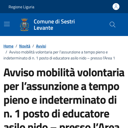
Vai ai contenuti
Vai al footer
Regione Liguria
Comune di Sestri
Levante
Home
/
Novità
/
Avvisi
/
Avviso mobilità volontaria per l’assunzione a tempo pieno e
indeterminato di n. 1 posto di educatore asilo nido – presso l’Area 1
Avviso mobilità volontaria
per l’assunzione a tempo
pieno e indeterminato di
n. 1 posto di educatore
asilo nido – presso l’Area