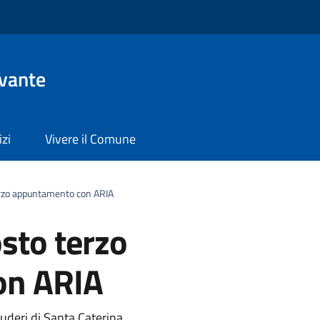
evante
izi
Vivere il Comune
erzo appuntamento con ARIA
sto terzo
on ARIA
Ruderi di Santa Caterina