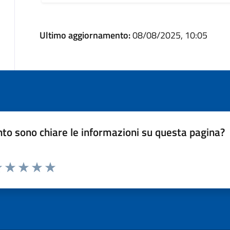
Ultimo aggiornamento:
08/08/2025, 10:05
to sono chiare le informazioni su questa pagina?
luta 1 stelle su 5
Valuta 2 stelle su 5
Valuta 3 stelle su 5
Valuta 4 stelle su 5
Valuta 5 stelle su 5