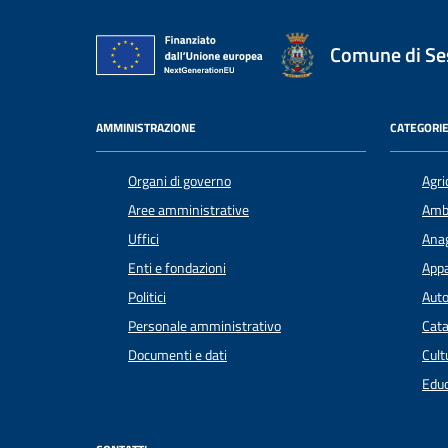
Comune di Ses
AMMINISTRAZIONE
CATEGORIE
Organi di governo
Agri
Aree amministrative
Amb
Uffici
Anag
Enti e fondazioni
Appa
Politici
Auto
Personale amministrativo
Cata
Documenti e dati
Cult
Educ