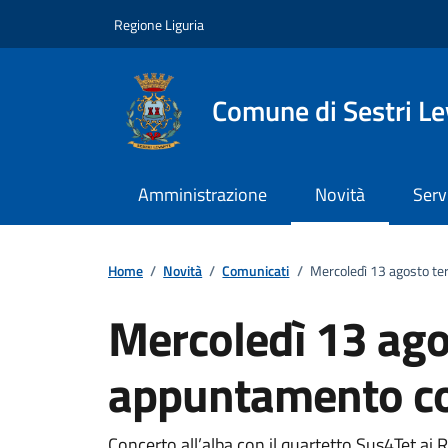
Vai ai contenuti
Vai al footer
Regione Liguria
Comune di Sestri L
Amministrazione
Novità
Serv
Home
/
Novità
/
Comunicati
/
Mercoledì 13 agosto t
Mercoledì 13 ago
appuntamento c
Concerto all’alba con il quartetto Sus4Tet ai 