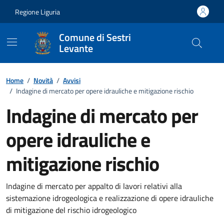
Vai ai contenuti
Vai al footer
Regione Liguria
Comune di Sestri
Levante
Home
/
Novità
/
Avvisi
/
Indagine di mercato per opere idrauliche e mitigazione rischio
Indagine di mercato per
opere idrauliche e
mitigazione rischio
Dettagli della notizia
Indagine di mercato per appalto di lavori relativi alla
sistemazione idrogeologica e realizzazione di opere idrauliche
di mitigazione del rischio idrogeologico