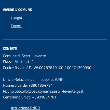
VIVERE IL COMUNE
Luoghi
Eventi
CONTATTI
Comune di Sestri Levante
Piazza Matteotti 3
Codice fiscale / P. IVA:00787810100 / 00171390990
Ufficio Relazioni con il pubblico (URP)
Numero verde: +3901854781
PEC:
protocollo@pec.comune.sestri-levante.ge.it
Centralino unico: +3901854781
Attuazione PNRR