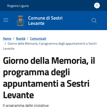
Vai ai contenuti
Vai al footer
Regione Liguria
Comune di Sestri
Levante
Home
/
Novità
/
Comunicati
/
Giorno della Memoria, il programma degli appuntamenti a Sestri
Levante
Giorno della Memoria, il
programma degli
appuntamenti a Sestri
Levante
Il programma delle iniziative