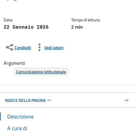
Dettagli della notizia
Data:
Tempo di lettura:
2 min
22 Gennaio 2026
Condividi
Vedi azioni
Argomenti
Comunicazione istituzionale
INDICE DELLA PAGINA
Descrizione
A cura di