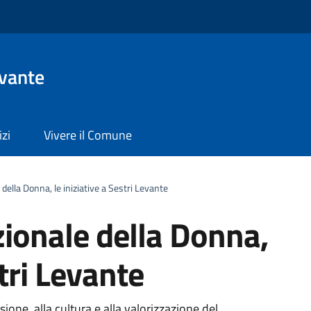
evante
izi
Vivere il Comune
della Donna, le iniziative a Sestri Levante
zionale della Donna,
stri Levante
sione, alla cultura e alla valorizzazione del