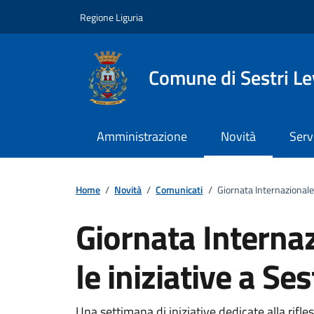
Vai ai contenuti
Vai al footer
Regione Liguria
Comune di Sestri L
Amministrazione
Novità
Serv
Home
/
Novità
/
Comunicati
/
Giornata Internazionale 
Giornata Interna
le iniziative a Se
Una settimana di iniziative dedicate alla rifles