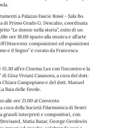
bula.
tamenti a Palazzo Fascie Rossi - Sala Bo.
ria di Primo Grado G. Descalzo, coordinata
etto “Le donne nella storia”, esito di un
le ore 18.00 spazio alla musica e all’arte
ell’Ottocento: composizioni ed esposizioni
Ritmo e il Segno” e curato da Francesca
15.30 all’ex Cinema Lux con l’incontro e la
 di Gina Viviani Casanova, a cura del dott.
ssa Chiara Campopiano e del dott. Manuel
La Baia delle Favole.
o alle ore 21.00 al Convento
a cura della Società Filarmonica di Sestri
 grandi interpreti e compositori, con
a Streisand, Matia Bazar, George Gershwin
rsa generi ed epoche, celebrando voci e