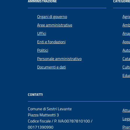
AMMINISTRAZIONE
CATEGORIE
Organi di governo
Agri
Aree amministrative
Amb
Uffici
Anag
Enti e fondazioni
Appa
Politici
Auto
Personale amministrativo
Cata
Documenti e dati
Cult
Educ
CONTATTI
Comune di Sestri Levante
Att
Piazza Matteotti 3
Legg
Codice fiscale / P. IVA:00787810100 /
00171390990
Pre