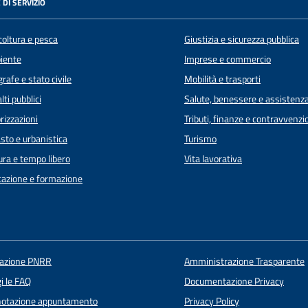
 DI SERVIZIO
coltura e pesca
Giustizia e sicurezza pubblica
iente
Imprese e commercio
rafe e stato civile
Mobilità e trasporti
lti pubblici
Salute, benessere e assistenz
rizzazioni
Tributi, finanze e contravvenzi
sto e urbanistica
Turismo
ura e tempo libero
Vita lavorativa
azione e formazione
uazione PNRR
Amministrazione Trasparente
i le FAQ
Documentazione Privacy
notazione appuntamento
Privacy Policy