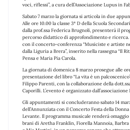
voci, riflessi”, a cura dell’Associazione Lupus in Fa
Sabato 7 marzo la giornata si articola in due appun
Alle ore 10.00 la classe 3ª D della Scuola Seconda
dalla prof.ssa Federica Brugnoli, presenterà il prog
percorso didattico di approfondimento e ricerca. Al
con il concerto-conferenza “Musiciste e artiste n
dalla Liguria a Brera”, inserito nella rassegna “Il 
Pensa e Maria Pia Carola.
La giornata di domenica 8 marzo prosegue alle ore 
presentazione del libro “La vita è un palcoscenico”
Filippo Parenti, con la collaborazione della dott.
Caporilli. L’evento è organizzato dall’associazione 
Gli appuntamenti si concluderanno sabato 14 marz
dell’Annunziata con il Concerto Festa della Donna 
Levante. Il programma musicale renderà omaggio a
brani di Aretha Franklin, Fiorella Mannoia, Barbr
e Mia Martini, in un percorso sonoro che attrave