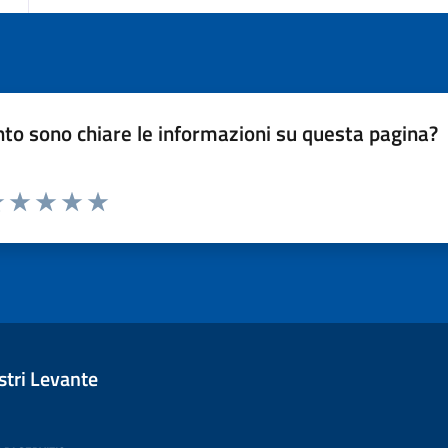
to sono chiare le informazioni su questa pagina?
luta 1 stelle su 5
Valuta 2 stelle su 5
Valuta 3 stelle su 5
Valuta 4 stelle su 5
Valuta 5 stelle su 5
tri Levante