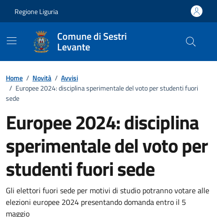
Vai ai contenuti
Vai al footer
Regione Liguria
Comune di Sestri
Levante
Home
/
Novità
/
Avvisi
/
Europee 2024: disciplina sperimentale del voto per studenti fuori
sede
Europee 2024: disciplina
sperimentale del voto per
studenti fuori sede
Dettagli della notizia
Gli elettori fuori sede per motivi di studio potranno votare alle
elezioni europee 2024 presentando domanda entro il 5
maggio