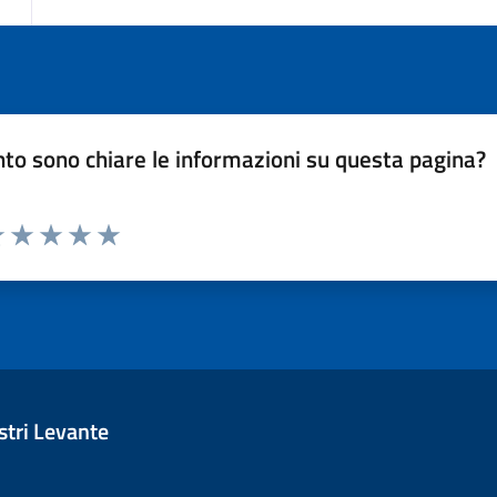
to sono chiare le informazioni su questa pagina?
luta 1 stelle su 5
Valuta 2 stelle su 5
Valuta 3 stelle su 5
Valuta 4 stelle su 5
Valuta 5 stelle su 5
tri Levante