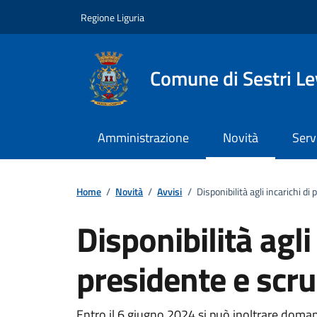
Vai ai contenuti
Vai al footer
Regione Liguria
Comune di Sestri L
Amministrazione
Novità
Serv
Home
/
Novità
/
Avvisi
/
Disponibilità agli incarichi di
Disponibilità agli 
presidente e scru
Entro il 6 giugno 2024 si può inoltrare domanda