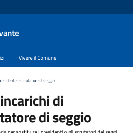
evante
izi
Vivere il Comune
 presidente e scrutatore di seggio
incarichi di
tatore di seggio
 per sostituire i presidenti o gli scrutatori dei seggi