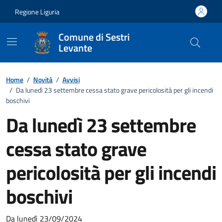
Vai ai contenuti
Vai al footer
Regione Liguria
Comune di Sestri
Levante
Home
/
Novità
/
Avvisi
/
Da lunedì 23 settembre cessa stato grave pericolosità per gli incendi
boschivi
Da lunedì 23 settembre
cessa stato grave
pericolosità per gli incendi
boschivi
Da lunedì 23/09/2024