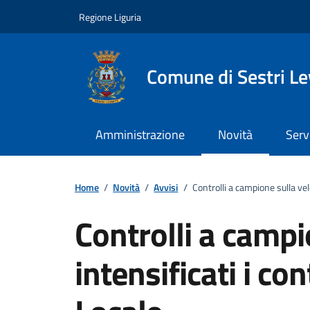
Vai ai contenuti
Vai al footer
Regione Liguria
Comune di Sestri L
Amministrazione
Novità
Serv
Home
/
Novità
/
Avvisi
/
Controlli a campione sulla veloc
Controlli a campi
intensificati i con