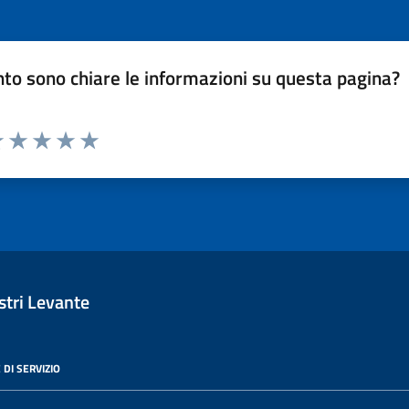
to sono chiare le informazioni su questa pagina?
luta 1 stelle su 5
Valuta 2 stelle su 5
Valuta 3 stelle su 5
Valuta 4 stelle su 5
Valuta 5 stelle su 5
tri Levante
 DI SERVIZIO