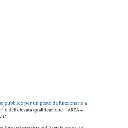
o pubblico per un posto da funzionario
a
 e dell'elevata qualificazione – AREA 4
IMO
n line unicamente sul Portale unico del