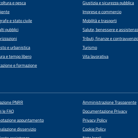
coltura e pesca
Giustizia e sicurezza pubblica
iente
Imprese e commercio
rafe e stato civile
Mobilità e trasporti
lti pubblici
Salute, benessere e assistenz
rizzazioni
Tributi, finanze e contravvenzi
sto e urbanistica
Turismo
ura e tempo libero
Vita lavorativa
azione e formazione
uazione PNRR
Amministrazione Trasparente
i le FAQ
Documentazione Privacy
notazione appuntamento
Privacy Policy
alazione disservizio
Cookie Policy
iesta assistenza
Note legali