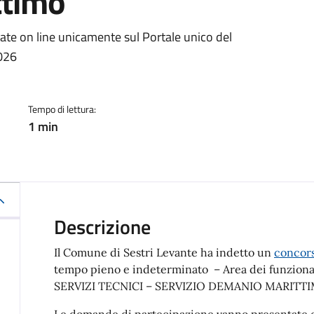
ttimo
a
te on line unicamente sul Portale unico del
2026
Tempo di lettura:
1 min
Descrizione
Il Comune di Sestri Levante ha indetto un
concors
tempo pieno e indeterminato – Area dei funzionari
SERVIZI TECNICI – SERVIZIO DEMANIO MARITT
Le domande di partecipazione vanno presentate o