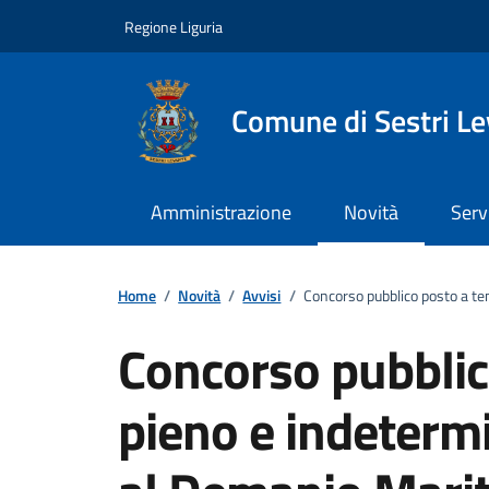
Vai ai contenuti
Vai al footer
Regione Liguria
Comune di Sestri L
Amministrazione
Novità
Serv
Home
/
Novità
/
Avvisi
/
Concorso pubblico posto a te
Concorso pubbli
pieno e indetermi