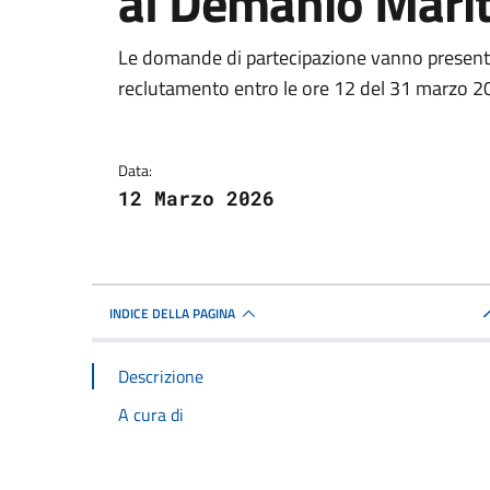
al Demanio Mari
Dettagli della notizi
Le domande di partecipazione vanno presenta
reclutamento entro le ore 12 del 31 marzo 
Data:
12 Marzo 2026
INDICE DELLA PAGINA
Descrizione
A cura di