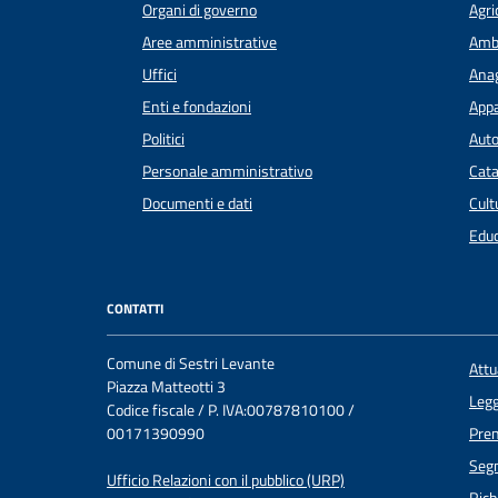
Organi di governo
Agri
Aree amministrative
Amb
Uffici
Anag
Enti e fondazioni
Appa
Politici
Auto
Personale amministrativo
Cata
Documenti e dati
Cult
Educ
CONTATTI
Comune di Sestri Levante
Att
Piazza Matteotti 3
Legg
Codice fiscale / P. IVA:00787810100 /
00171390990
Pre
Segn
Ufficio Relazioni con il pubblico (URP)
Rich