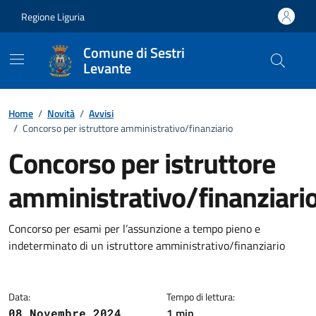
Vai ai contenuti
Vai al footer
Regione Liguria
Comune di Sestri
Levante
Home
/
Novità
/
Avvisi
/
Concorso per istruttore amministrativo/finanziario
Concorso per istruttore
amministrativo/finanziari
Dettagli della notizia
Concorso per esami per l’assunzione a tempo pieno e
indeterminato di un istruttore amministrativo/finanziario
Data:
Tempo di lettura:
1 min
08 Novembre 2024