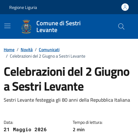
Vai ai contenuti
Vai al footer
Regione Liguria
Comune di Sestri
Levante
Home
/
Novità
/
Comunicati
/
Celebrazioni del 2 Giugno a Sestri Levante
Celebrazioni del 2 Giugno
a Sestri Levante
Dettagli della notizia
Sestri Levante festeggia gli 80 anni della Repubblica Italiana
Data:
Tempo di lettura:
2 min
21 Maggio 2026