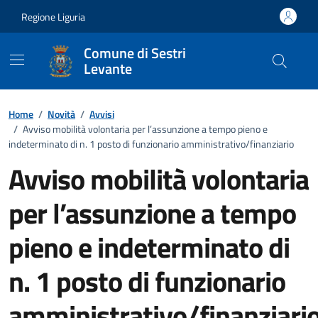
Vai ai contenuti
Vai al footer
Regione Liguria
Comune di Sestri
Levante
Home
/
Novità
/
Avvisi
/
Avviso mobilità volontaria per l’assunzione a tempo pieno e
indeterminato di n. 1 posto di funzionario amministrativo/finanziario
Avviso mobilità volontaria
per l’assunzione a tempo
pieno e indeterminato di
n. 1 posto di funzionario
amministrativo/finanziari