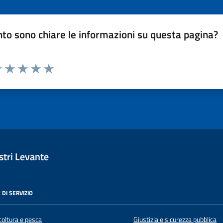
to sono chiare le informazioni su questa pagina?
luta 1 stelle su 5
Valuta 2 stelle su 5
Valuta 3 stelle su 5
Valuta 4 stelle su 5
Valuta 5 stelle su 5
tri Levante
 DI SERVIZIO
coltura e pesca
Giustizia e sicurezza pubblica