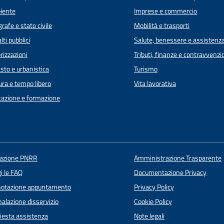
iente
Imprese e commercio
rafe e stato civile
Mobilità e trasporti
lti pubblici
Salute, benessere e assistenz
rizzazioni
Tributi, finanze e contravvenzi
sto e urbanistica
Turismo
ura e tempo libero
Vita lavorativa
azione e formazione
uazione PNRR
Amministrazione Trasparente
i le FAQ
Documentazione Privacy
notazione appuntamento
Privacy Policy
alazione disservizio
Cookie Policy
iesta assistenza
Note legali