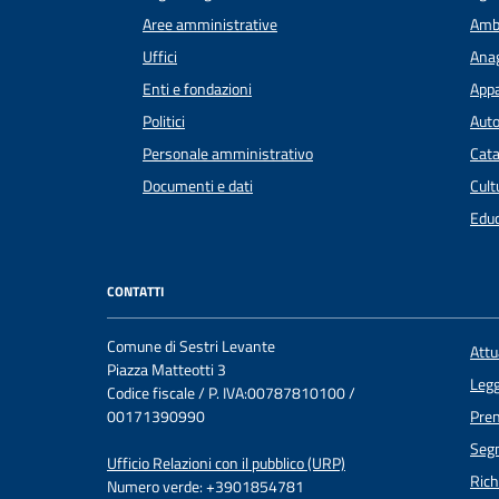
Aree amministrative
Amb
Uffici
Anag
Enti e fondazioni
Appa
Politici
Auto
Personale amministrativo
Cata
Documenti e dati
Cult
Educ
CONTATTI
Comune di Sestri Levante
Att
Piazza Matteotti 3
Legg
Codice fiscale / P. IVA:00787810100 /
00171390990
Pre
Segn
Ufficio Relazioni con il pubblico (URP)
Rich
Numero verde: +3901854781