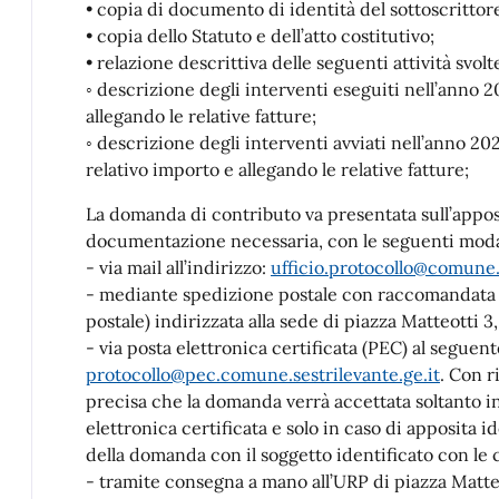
• copia di documento di identità del sottoscrittore,
• copia dello Statuto e dell’atto costitutivo;
• relazione descrittiva delle seguenti attività svol
◦ descrizione degli interventi eseguiti nell’anno 20
allegando le relative fatture;
◦ descrizione degli interventi avviati nell’anno 20
relativo importo e allegando le relative fatture;
La domanda di contributo va presentata sull’appos
documentazione necessaria, con le seguenti moda
- via mail all’indirizzo:
ufficio.protocollo@comune.s
- mediante spedizione postale con raccomandata A
postale) indirizzata alla sede di piazza Matteotti 3
- via posta elettronica certificata (PEC) al seguen
protocollo@pec.comune.sestrilevante.ge.it
. Con r
precisa che la domanda verrà accettata soltanto in
elettronica certificata e solo in caso di apposita 
della domanda con il soggetto identificato con le 
- tramite consegna a mano all’URP di piazza Matteo