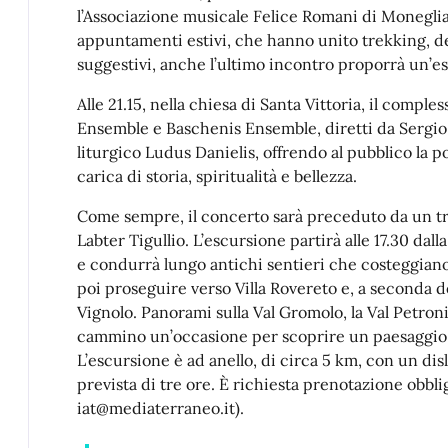
l’Associazione musicale Felice Romani di Moneglia
appuntamenti estivi, che hanno unito trekking, de
suggestivi, anche l’ultimo incontro proporrà un’es
Alle 21.15, nella chiesa di Santa Vittoria, il comp
Ensemble e Baschenis Ensemble, diretti da Sergio
liturgico Ludus Danielis, offrendo al pubblico la p
carica di storia, spiritualità e bellezza.
Come sempre, il concerto sarà preceduto da un t
Labter Tigullio. L’escursione partirà alle 17.30 dalla
e condurrà lungo antichi sentieri che costeggiano i
poi proseguire verso Villa Rovereto e, a seconda de
Vignolo. Panorami sulla Val Gromolo, la Val Petroni
cammino un’occasione per scoprire un paesaggio 
L’escursione è ad anello, di circa 5 km, con un dis
prevista di tre ore. È richiesta prenotazione obblig
iat@mediaterraneo.it).