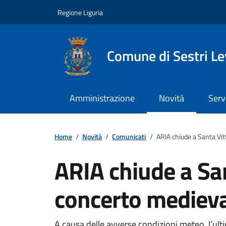
Vai ai contenuti
Vai al footer
Regione Liguria
Comune di Sestri L
Amministrazione
Novità
Serv
Home
/
Novità
/
Comunicati
/
ARIA chiude a Santa Vit
ARIA chiude a San
concerto mediev
A causa delle avverse condizioni meteo, l’ul