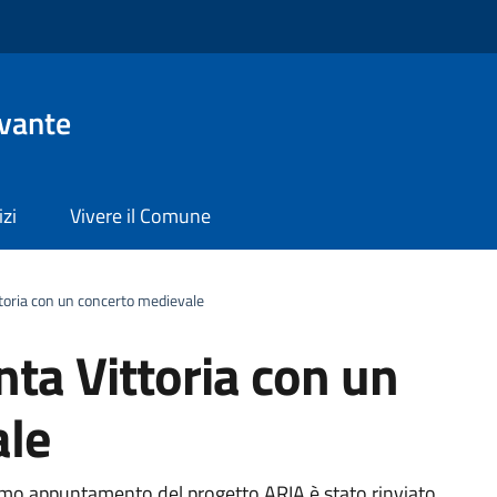
evante
izi
Vivere il Comune
toria con un concerto medievale
ta Vittoria con un
ale
timo appuntamento del progetto ARIA è stato rinviato