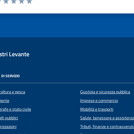
luta 1 stelle su 5
Valuta 2 stelle su 5
Valuta 3 stelle su 5
Valuta 4 stelle su 5
Valuta 5 stelle su 5
tri Levante
 DI SERVIZIO
coltura e pesca
Giustizia e sicurezza pubblica
iente
Imprese e commercio
rafe e stato civile
Mobilità e trasporti
lti pubblici
Salute, benessere e assistenz
rizzazioni
Tributi, finanze e contravvenzi