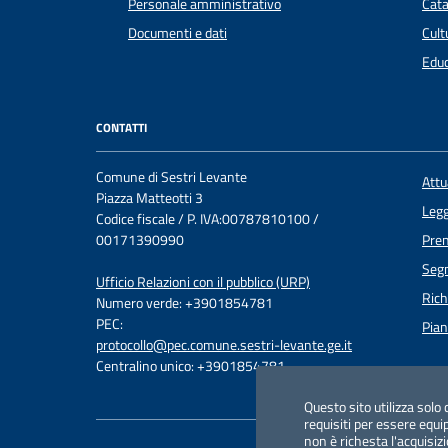
Personale amministrativo
Cata
Documenti e dati
Cult
Educ
CONTATTI
Comune di Sestri Levante
Att
Piazza Matteotti 3
Legg
Codice fiscale / P. IVA:00787810100 /
00171390990
Pre
Segn
Ufficio Relazioni con il pubblico (URP)
Rich
Numero verde: +3901854781
PEC:
Pian
protocollo@pec.comune.sestri-levante.ge.it
Centralino unico: +3901854781
Questo sito utilizza solo 
requisiti per essere equipa
non è richesta l'acquisiz