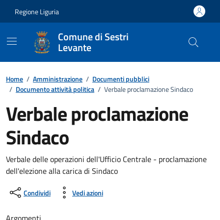
Vai ai contenuti
Vai al footer
Regione Liguria
Comune di Sestri
Levante
Home
/
Amministrazione
/
Documenti pubblici
/
Documento attività politica
/
Verbale proclamazione Sindaco
Verbale proclamazione
Sindaco
Dettagli del documento
Verbale delle operazioni dell'Ufficio Centrale - proclamazione
dell'elezione alla carica di Sindaco
Condividi
Vedi azioni
Argomenti