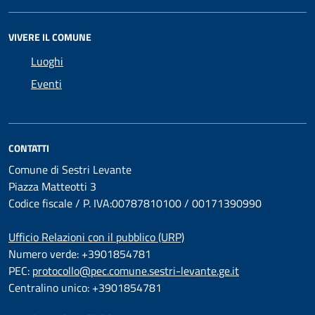
VIVERE IL COMUNE
Luoghi
Eventi
CONTATTI
Comune di Sestri Levante
Piazza Matteotti 3
Codice fiscale / P. IVA:00787810100 / 00171390990
Ufficio Relazioni con il pubblico (URP)
Numero verde: +3901854781
PEC:
protocollo@pec.comune.sestri-levante.ge.it
Centralino unico: +3901854781