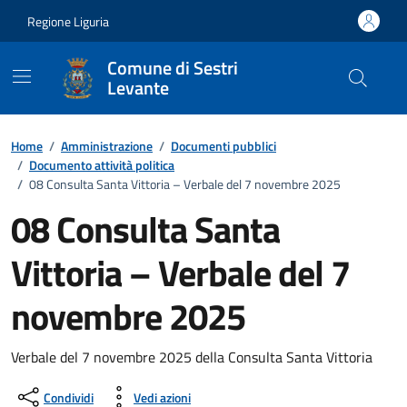
Vai ai contenuti
Vai al footer
Regione Liguria
Comune di Sestri
Levante
Home
/
Amministrazione
/
Documenti pubblici
/
Documento attività politica
/
08 Consulta Santa Vittoria – Verbale del 7 novembre 2025
08 Consulta Santa
Vittoria – Verbale del 7
novembre 2025
Dettagli del documento
Verbale del 7 novembre 2025 della Consulta Santa Vittoria
Condividi
Vedi azioni