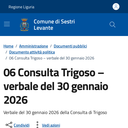
Vai ai contenuti
Vai al footer
Regione Liguria
Comune di Sestri
Levante
Home
/
Amministrazione
/
Documenti pubblici
/
Documento attività politica
/
06 Consulta Trigoso – verbale del 30 gennaio 2026
06 Consulta Trigoso –
verbale del 30 gennaio
2026
Dettagli del documento
Verbale del 30 gennaio 2026 della Consulta di Trigoso
Condividi
Vedi azioni