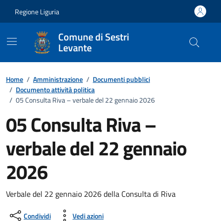
Vai ai contenuti
Vai al footer
Regione Liguria
Comune di Sestri
Levante
Home
/
Amministrazione
/
Documenti pubblici
/
Documento attività politica
/
05 Consulta Riva – verbale del 22 gennaio 2026
05 Consulta Riva –
verbale del 22 gennaio
2026
Dettagli del documento
Verbale del 22 gennaio 2026 della Consulta di Riva
Condividi
Vedi azioni