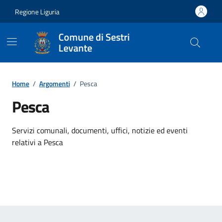
Vai ai contenuti
Vai al footer
Regione Liguria
Comune di Sestri
Levante
Home
/
Argomenti
/
Pesca
Pesca
Dettagli dell'argomento
Servizi comunali, documenti, uffici, notizie ed eventi
relativi a Pesca